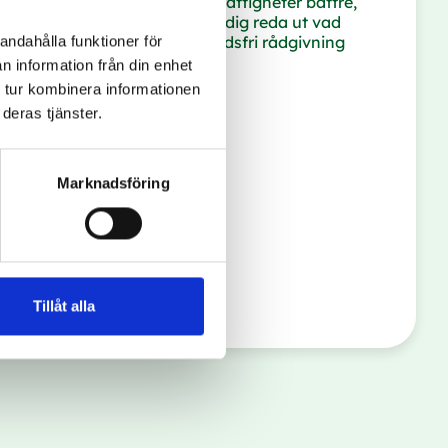
er när du bara vill förstå dina rättigheter bättre,
on att luta sig mot. Vi hjälper dig reda ut vad
om är möjligt. Boka en kostnadsfri rådgivning
andahålla funktioner för
n information från din enhet
 tur kombinera informationen
deras tjänster.
ivning
Marknadsföring
Tillåt alla