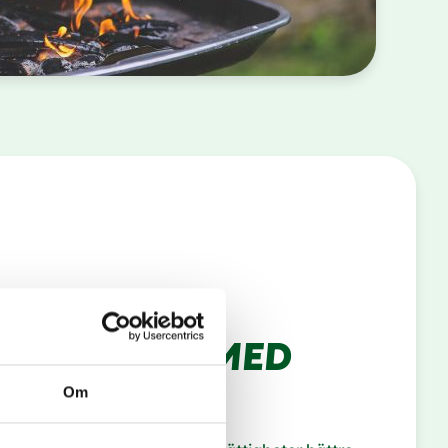
ÄLP BÖRJAR MED
AR
Om