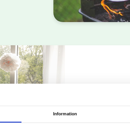
RÄTT HJ
RÄTT SV
Information