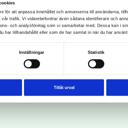
När livet förändras, ell
cookies
är det skönt att ha någ
som gäller – och vad s
e för att anpassa innehållet och annonserna till användarna, tillh
med oss.
vår trafik. Vi vidarebefordrar även sådana identifierare och anna
nnons- och analysföretag som vi samarbetar med. Dessa kan i sin
har tillhandahållit eller som de har samlat in när du har använt 
Boka gratis rådg
Inställningar
Statistik
Tillåt urval