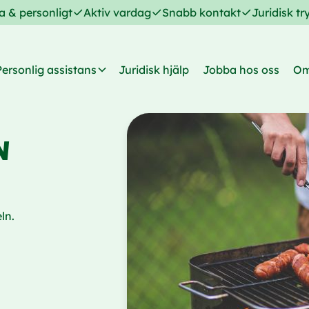
a & personligt
Aktiv vardag
Snabb kontakt
Juridisk t
Personlig assistans
Juridisk hjälp
Jobba hos oss
Om
N
ln.