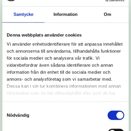
exempelvis vilka som jobbar hos mig. Min
assistansanordnare måste också vara tillgänglig,
det ska vara lätt att få kontakt med dem när jag
Samtycke
Information
Om
behöver. Det värdesätter jag högt. Jag trivs med min
arbetsledare och har haft samma arbetsledare i 8 år.
Hon lyhörd och mycket kompetent.
Denna webbplats använder cookies
Vi använder enhetsidentifierare för att anpassa innehållet
och annonserna till användarna, tillhandahålla funktioner
för sociala medier och analysera vår trafik. Vi
vidarebefordrar även sådana identifierare och annan
information från din enhet till de sociala medier och
annons- och analysföretag som vi samarbetar med.
Dessa kan i sin tur kombinera informationen med annan
information som du har tillhandahållit eller som de har
samlat in när du har använt deras tjänster.
Samtyckesval
Nödvändig