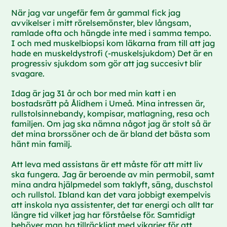
När jag var ungefär fem år gammal fick jag
avvikelser i mitt rörelsemönster, blev långsam,
ramlade ofta och hängde inte med i samma tempo.
I och med muskelbiopsi kom läkarna fram till att jag
hade en muskeldystrofi (-muskelsjukdom) Det är en
progressiv sjukdom som gör att jag succesivt blir
svagare.
Idag är jag 31 år och bor med min katt i en
bostadsrätt på Ålidhem i Umeå. Mina intressen är,
rullstolsinnebandy, kompisar, matlagning, resa och
familjen. Om jag ska nämna något jag är stolt så är
det mina brorssöner och de är bland det bästa som
hänt min familj.
Att leva med assistans är ett måste för att mitt liv
ska fungera. Jag är beroende av min permobil, samt
mina andra hjälpmedel som taklyft, säng, duschstol
och rullstol. Ibland kan det vara jobbigt exempelvis
att inskola nya assistenter, det tar energi och allt tar
längre tid vilket jag har förståelse för. Samtidigt
behöver man ha tillräckligt med vikarier för att