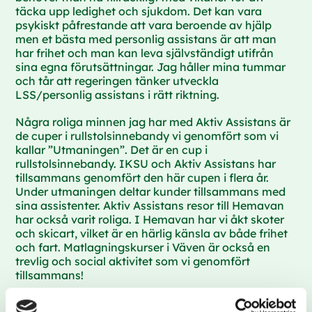
täcka upp ledighet och sjukdom. Det kan vara
psykiskt påfrestande att vara beroende av hjälp
men et bästa med personlig assistans är att man
har frihet och man kan leva självständigt utifrån
sina egna förutsättningar. Jag håller mina tummar
och tår att regeringen tänker utveckla
LSS/personlig assistans i rätt riktning.
Några roliga minnen jag har med Aktiv Assistans är
de cuper i rullstolsinnebandy vi genomfört som vi
kallar ”Utmaningen”. Det är en cup i
rullstolsinnebandy. IKSU och Aktiv Assistans har
tillsammans genomfört den här cupen i flera år.
Under utmaningen deltar kunder tillsammans med
sina assistenter. Aktiv Assistans resor till Hemavan
har också varit roliga. I Hemavan har vi åkt skoter
och skicart, vilket är en härlig känsla av både frihet
och fart. Matlagningskurser i Väven är också en
trevlig och social aktivitet som vi genomfört
tillsammans!
Jag vill ha inflytande i min assistans som