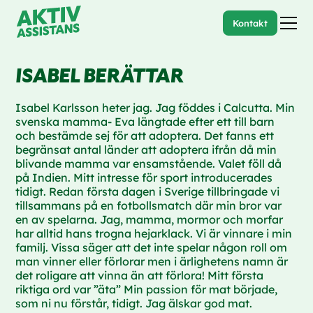
Kontakt
ISABEL BERÄTTAR
Isabel Karlsson heter jag. Jag föddes i Calcutta. Min
svenska mamma- Eva längtade efter ett till barn
och bestämde sej för att adoptera. Det fanns ett
begränsat antal länder att adoptera ifrån då min
blivande mamma var ensamstående. Valet föll då
på Indien. Mitt intresse för sport introducerades
tidigt. Redan första dagen i Sverige tillbringade vi
tillsammans på en fotbollsmatch där min bror var
en av spelarna. Jag, mamma, mormor och morfar
har alltid hans trogna hejarklack. Vi är vinnare i min
familj. Vissa säger att det inte spelar någon roll om
man vinner eller förlorar men i ärlighetens namn är
det roligare att vinna än att förlora! Mitt första
riktiga ord var ”äta” Min passion för mat började,
som ni nu förstår, tidigt. Jag älskar god mat.